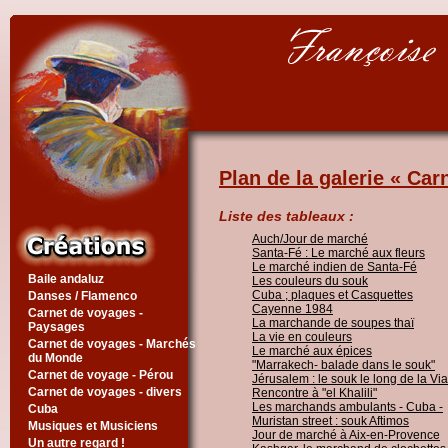
Plan de la galerie « Ca
Liste des tableaux :
Auch/Jour de marché
Santa-Fé : Le marché aux fleurs
Le marché indien de Santa-Fé
Baile andaluz
Les couleurs du souk
Cuba ; plaques et Casquettes
Danses / Flamenco
Cayenne 1984
Carnet de voyages -
La marchande de soupes thaï
Paysages
La vie en couleurs
Carnet de voyages - Marchés
Le marché aux épices
du Monde
"Marrakech- balade dans le souk"
Carnet de voyage - Pérou
Jérusalem : le souk le long de la Vi
Carnet de voyages - divers
Rencontre à "el Khalili"
Les marchands ambulants - Cuba -
Cuba
Muristan street : souk Aftimos
Musiques et Musiciens
Jour de marché à Aix-en-Provence
Un autre regard !