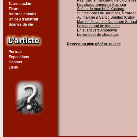
Kashgar, le marchand de clochettes
Tauromachie
Les chaudronniers à Kashgar
Fleurs
Scène de marché à Kashgar
Sur les bords du Jourdain, à Yardeni
Natures calmes
Au marché à Sancti Spiritus (Cuba)
Un peu d'abstrait
Marché flottant de Damnoen Sadua
Scènes de vie
Le marchand de légumes
En allant vers Amphawa
Le vendeur de chapeaux
Revenir au plan général du site
Portrait
Expositions
Contact
Liens
Voir un tableau
au hasard