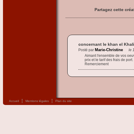
Partagez cette créa
concernant le khan el Khali
Marie-Christine
Posté par
le 
Aimant l'ensemble de vos oeuvre
prix et le tarif des frais de port.
Remerciement
Accueil
Mentions légales
Plan du site