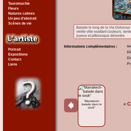
Tauromachie
Fleurs
Natures calmes
Un peu d'abstrait
Scènes de vie
Balade le long de la Via Dolorosa 
vieille ville exaltant couleurs, se
joyeux et pittoresque désordre.
te
Informations complémentaires :
Portrait
Di
Expositions
Da
Contact
Pr
Liens
"Marrakech-
« C
balade dans le
souk"
Voir un tableau
au hasard