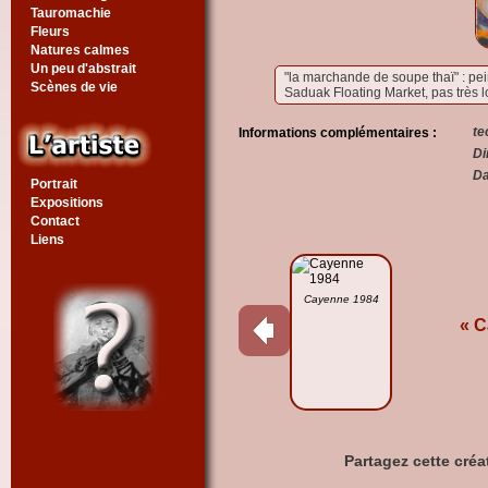
Tauromachie
Fleurs
Natures calmes
Un peu d'abstrait
"la marchande de soupe thaï" : pei
Scènes de vie
Saduak Floating Market, pas très 
te
Informations complémentaires :
Di
Da
Portrait
Expositions
Contact
Liens
Cayenne 1984
« C
Voir un tableau
au hasard
Partagez cette créa