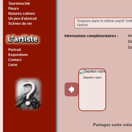
Tauromachie
Fleurs
Natures calmes
Un peu d'abstrait
Toujours dans le même esprit "ombre
Scènes de vie
l'arène.
te
Informations complémentaires :
Di
Da
Portrait
Expositions
Contact
Liens
Zapatos rojos
Voir un tableau
au hasard
Partagez cette créa