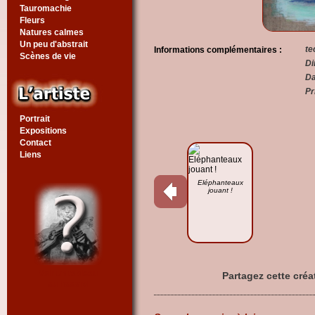
Tauromachie
Fleurs
Natures calmes
Un peu d'abstrait
te
Informations complémentaires :
Scènes de vie
Di
Da
Pr
Portrait
Expositions
Contact
Liens
Eléphanteaux
jouant !
Voir un tableau
Partagez cette créa
au hasard