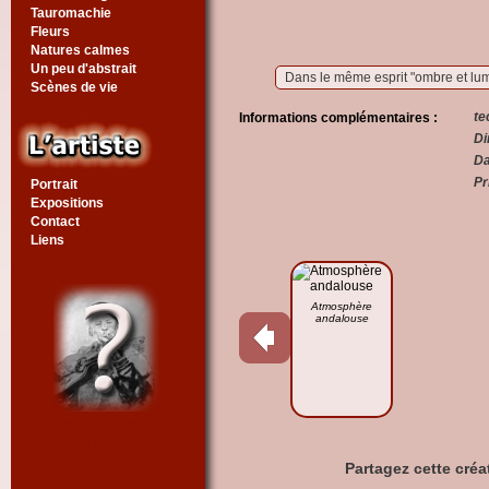
Tauromachie
Fleurs
Natures calmes
Un peu d'abstrait
Dans le même esprit "ombre et lum
Scènes de vie
te
Informations complémentaires :
Di
Da
Pr
Portrait
Expositions
Contact
Liens
Atmosphère
andalouse
Voir un tableau
au hasard
Partagez cette créa