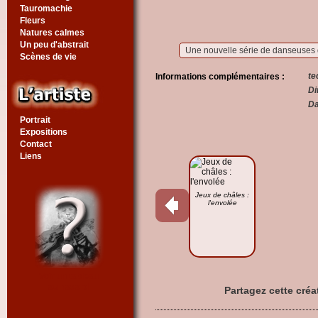
Tauromachie
Fleurs
Natures calmes
Un peu d'abstrait
Une nouvelle série de danseuses d
Scènes de vie
te
Informations complémentaires :
Di
Da
Portrait
Expositions
Contact
Liens
Jeux de châles :
l'envolée
Voir un tableau
au hasard
Partagez cette créa