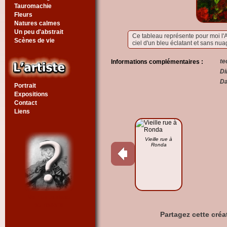
Tauromachie
Fleurs
Natures calmes
Un peu d'abstrait
Ce tableau représente pour moi l'A
Scènes de vie
ciel d'un bleu éclatant et sans nuag
te
Informations complémentaires :
Di
Da
Portrait
Expositions
Contact
Liens
Vieille rue à
Ronda
Voir un tableau
au hasard
Partagez cette créa