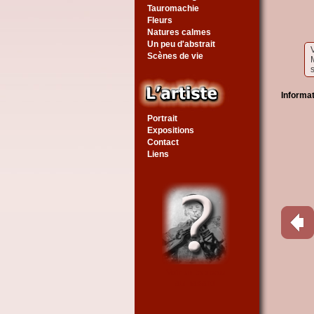
Tauromachie
Fleurs
Natures calmes
Un peu d'abstrait
V
Scènes de vie
s
Informa
Portrait
Expositions
Contact
Liens
Voir un tableau
au hasard