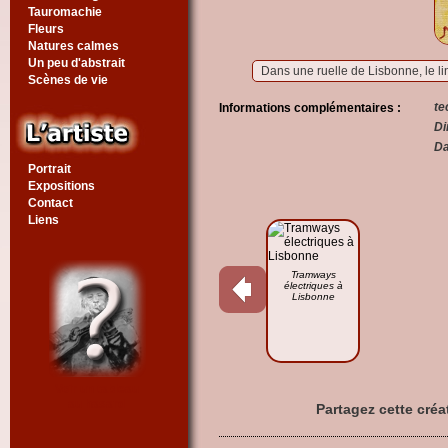
Tauromachie
Fleurs
Natures calmes
Un peu d'abstrait
Dans une ruelle de Lisbonne, le li
Scènes de vie
te
Informations complémentaires :
Di
Da
Portrait
Expositions
Contact
Liens
Tramways
électriques à
Lisbonne
Voir un tableau
au hasard
Partagez cette créa