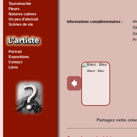
Tauromachie
Fleurs
Natures calmes
Un peu d'abstrait
te
Informations complémentaires :
Scènes de vie
Di
Da
Pr
Portrait
Expositions
Contact
Liens
Blanc : Bleu
Voir un tableau
Partagez cette créa
au hasard