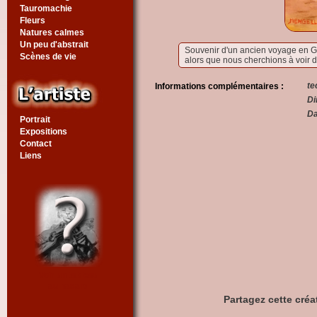
Tauromachie
Fleurs
Natures calmes
Un peu d'abstrait
Souvenir d'un ancien voyage en Gu
Scènes de vie
alors que nous cherchions à voir d
te
Informations complémentaires :
Di
Da
Portrait
Expositions
Contact
Liens
Voir un tableau
au hasard
Partagez cette créa