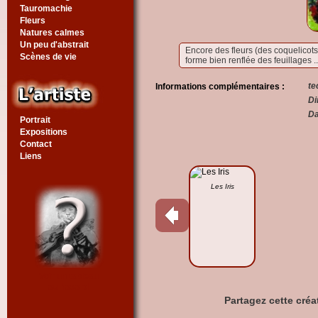
Tauromachie
Fleurs
Natures calmes
Un peu d'abstrait
Encore des fleurs (des coquelicots 
Scènes de vie
forme bien renflée des feuillages ..
te
Informations complémentaires :
Di
Da
Portrait
Expositions
Contact
Liens
Les Iris
Voir un tableau
au hasard
Partagez cette créa