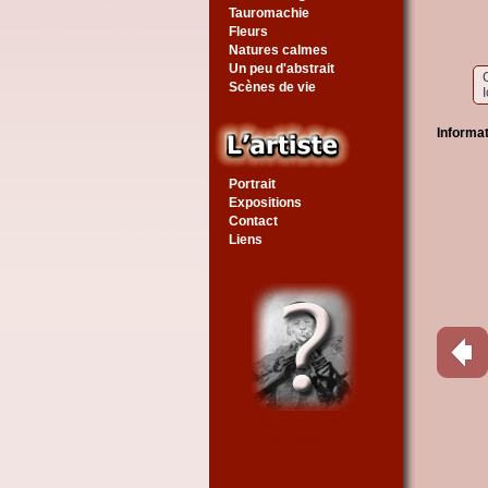
Tauromachie
Fleurs
Natures calmes
Un peu d'abstrait
C
Scènes de vie
I
Informa
Portrait
Expositions
Contact
Liens
Voir un tableau
au hasard