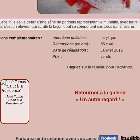
ette toile est le début d'une série de portraits représentant le mundillo, avec leurs 
ci, c'est un éleveur qui scrute la façon dont se comportent ses toros dans l'arène.
technique utilisée :
acrylique
tions complémentaires :
Dimensions (en cm) :
55 x 46
Date de réalisation :
Janvier 2012
Prix :
vendu
Cliquez sur le tableau pour l'agrandir.
Retourner à la galerie
José Tomas
« Un autre regard ! »
"Salut à la
Présidence"
Partagez cette création avec vos amis !