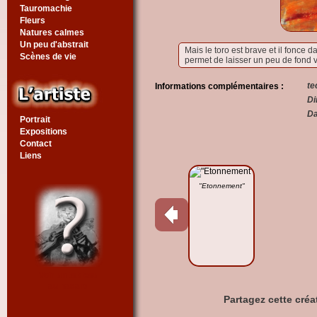
Tauromachie
Fleurs
Natures calmes
Un peu d'abstrait
Mais le toro est brave et il fonce d
Scènes de vie
permet de laisser un peu de fond v
te
Informations complémentaires :
Di
Da
Portrait
Expositions
Contact
Liens
"Etonnement"
Voir un tableau
au hasard
Partagez cette créa