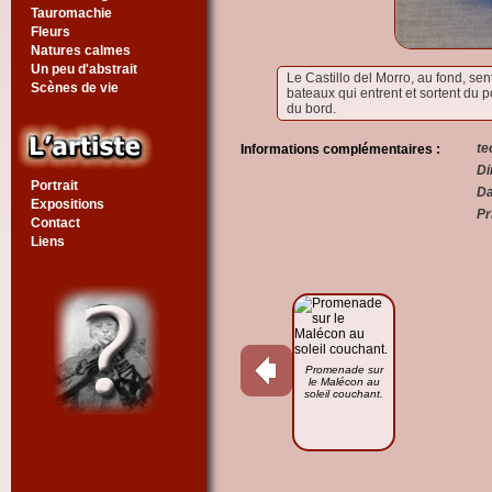
Tauromachie
Fleurs
Natures calmes
Un peu d'abstrait
Le Castillo del Morro, au fond, sen
Scènes de vie
bateaux qui entrent et sortent du po
du bord.
te
Informations complémentaires :
Di
Portrait
Da
Expositions
Pr
Contact
Liens
Promenade sur
le Malécon au
soleil couchant.
Voir un tableau
au hasard