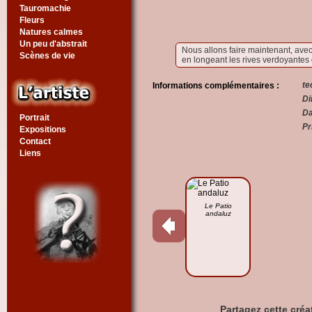
Tauromachie
Fleurs
Natures calmes
Un peu d'abstrait
Nous allons faire maintenant, avec
Scènes de vie
en longeant les rives verdoyantes d
te
Informations complémentaires :
Di
Da
Portrait
Pr
Expositions
Contact
Liens
Le Patio
andaluz
Voir un tableau
au hasard
Partagez cette créa