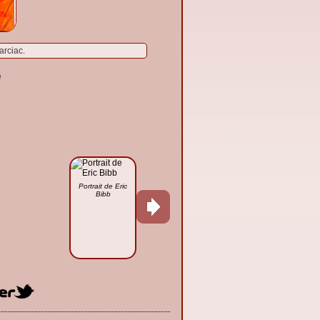
arciac.
e
Portrait de Eric
Bibb