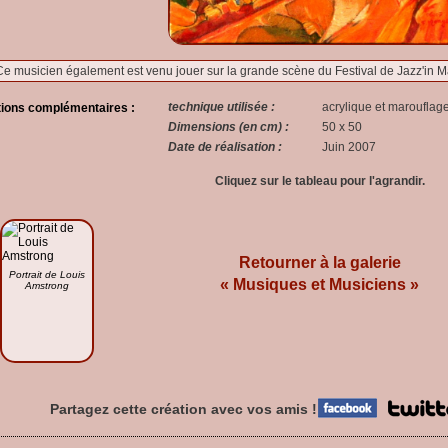
Ce musicien également est venu jouer sur la grande scène du Festival de Jazz'in M
technique utilisée :
acrylique et marouflag
tions complémentaires :
Dimensions (en cm) :
50 x 50
Date de réalisation :
Juin 2007
Cliquez sur le tableau pour l'agrandir.
Retourner à la galerie
Portrait de Louis
« Musiques et Musiciens »
Amstrong
Partagez cette création avec vos amis !