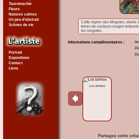
Tauromachie
Fleurs
Natures calmes
Un peu d'abstrait
Cette région des Mogotes, située à 
Scènes de vie
terres de couleurs rouges entour
les mogotes.
te
Informations complémentaires :
Di
Portrait
Da
Expositions
Contact
Liens
Los bohios
Voir un tableau
au hasard
Partagez cette créa