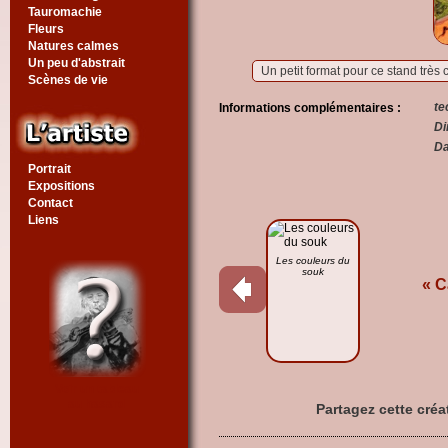
Tauromachie
Fleurs
Natures calmes
Un peu d'abstrait
Un petit format pour ce stand très 
Scènes de vie
te
Informations complémentaires :
Di
Da
Portrait
Expositions
Contact
Liens
Les couleurs du
souk
« C
Voir un tableau
au hasard
Partagez cette créa